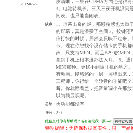
质清晰，三星在CDMA方面还是很
2012-02-22
3。电池待机长。三天三夜开机没问题
闹表。也只能当闹表。
1。屏幕出奇的烂，那颗粒感也太重
缺点：
的屏幕，真是浪费了空间 2。按键
信打快的时候，居然会反映不过来。
卡。现在你想找个没存储卡的手机都难
声。只支持MIDI。而且B299的M
拿到手机上根本没办法入耳。 5。通用
MINI那种。更找不到插耳机的地方
有动画。慢悠悠的一层一层弹出来，
工程师，你得给一个静音的功能吧？
断。你就翻着盖，把音量调小在那放
以为我显呗呢。
啥功能都没有
总结：
2.0
评分：
此信息对你有帮助吗？若有请投我一票 --->
特别提醒：为确保数据真实性，同一产品