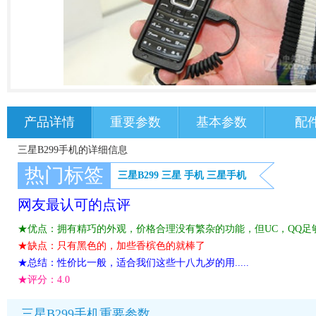
产品详情
重要参数
基本参数
配
三星B299手机的详细信息
热门标签
三星B299
三星
手机
三星手机
网友最认可的点评
★优点：拥有精巧的外观，价格合理没有繁杂的功能，但UC，QQ足
★缺点：只有黑色的，加些香槟色的就棒了
★总结：性价比一般，适合我们这些十八九岁的用.....
★评分：
4.0
三星B299手机重要参数