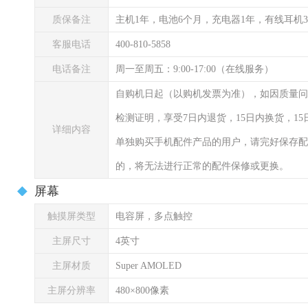
质保备注
主机1年，电池6个月，充电器1年，有线耳机
客服电话
400-810-5858
电话备注
周一至周五：9:00-17:00（在线服务）
自购机日起（以购机发票为准），如因质量问
检测证明，享受7日内退货，15日内换货，1
详细内容
单独购买手机配件产品的用户，请完好保存配
的，将无法进行正常的配件保修或更换。
屏幕
触摸屏类型
电容屏，多点触控
主屏尺寸
4英寸
主屏材质
Super AMOLED
主屏分辨率
480×800像素