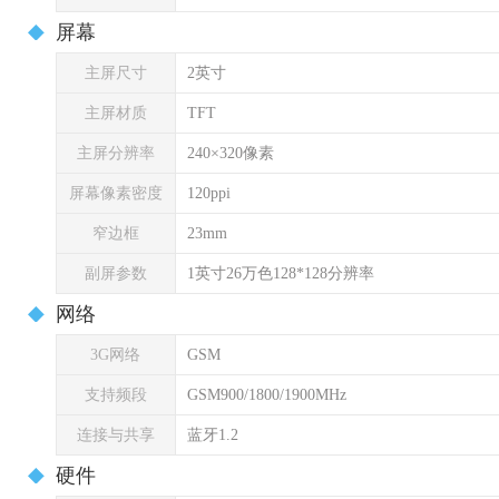
屏幕
主屏尺寸
2英寸
主屏材质
TFT
主屏分辨率
240×320像素
屏幕像素密度
120ppi
窄边框
23mm
副屏参数
1英寸26万色128*128分辨率
网络
3G网络
GSM
支持频段
GSM900/1800/1900MHz
连接与共享
蓝牙1.2
硬件