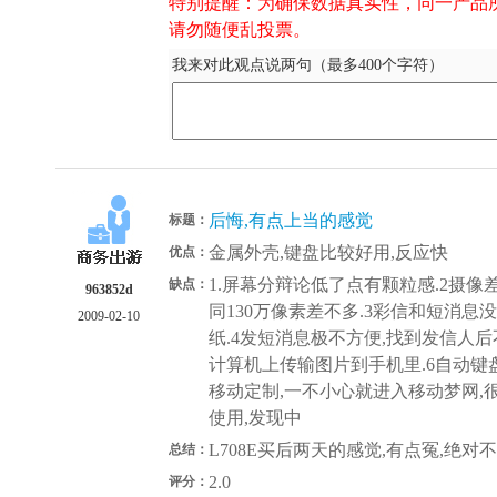
特别提醒：为确保数据真实性，同一产品
请勿随便乱投票。
我来对此观点说两句（最多400个字符）
后悔,有点上当的感觉
标题：
金属外壳,键盘比较好用,反应快
优点：
1.屏幕分辩论低了点有颗粒感.2摄像
缺点：
963852d
同130万像素差不多.3彩信和短消息
2009-02-10
纸.4发短消息极不方便,找到发信人后
计算机上传输图片到手机里.6自动键
移动定制,一不小心就进入移动梦网,
使用,发现中
L708E买后两天的感觉,有点冤,绝对
总结：
2.0
评分：