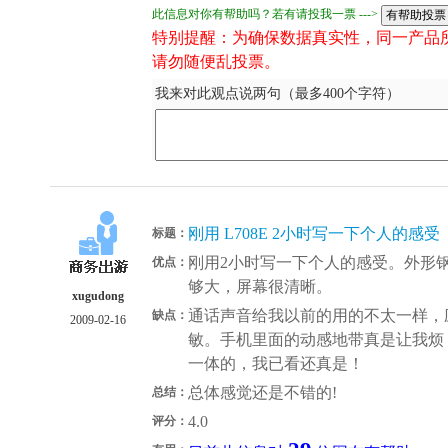
此信息对你有帮助吗？若有请投我一票 --->
特别提醒：为确保数据真实性，同一产品
请勿随便乱投票。
我来对此观点说两句（最多400个字符）
刚用 L708E 2小时写一下个人的感受
标题：
刚用2小时写一下个人的感受。外形
优点：
够大，屏幕很清晰。
xugudong
通话声音给我以前的用的不太一样，
缺点：
2009-02-16
敏。手机里面的动感地带真是让我烦
一体的，我已看还真是！
总体感觉还是不错的!
总结：
4.0
评分：