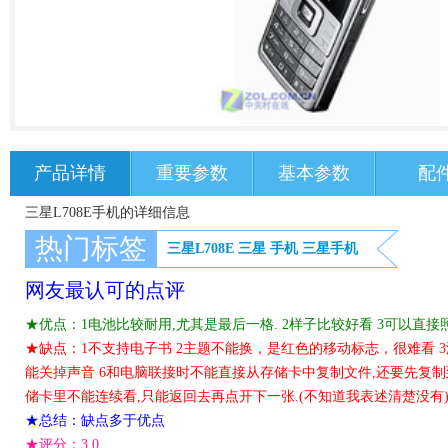
产品详情
重要参数
基本参数
配
三星L708E手机的详细信息
热门标签
三星L708E
三星
手机
三星手机
网友最认可的点评
★优点：1电池比较耐用,尤其是最后一格. 2样子比较好看 3可以直接照
★缺点：1不支持电子书 2主题不能换，是红色的移动标志，很难看 3
能关掉声音 6和电脑联接时不能直接从存储卡中复制文件,还要先复制到
储卡里不能连续看,只能返回去再点开下一张.(不知道我表述清楚没有
★总结：缺点多于优点
★评分：
3.0