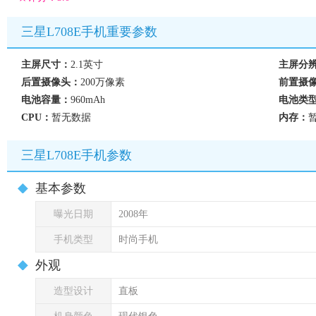
三星L708E手机重要参数
主屏尺寸：
2.1英寸
主屏分
后置摄像头：
200万像素
前置摄
电池容量：
960mAh
电池类
CPU：
暂无数据
内存：
三星L708E手机参数
基本参数
曝光日期
2008年
手机类型
时尚手机
外观
造型设计
直板