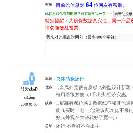
64
有用：
目前此信息对
位网友有帮助。
此信息对你有帮助吗？若有请投我一票 --->
特别提醒：为确保数据真实性，同一产品
请勿随便乱投票。
我来对此观点说两句（最多400个字符）
总体感觉还行
标题：
1,金属外壳很有质感 2,外型设计新颖 
优点：
框用着很方便 5,1千出头,经济实惠,
ai3xing
1,屏幕有颗粒感 2,数据线不和其他通用
缺点：
2009-01-05
能 4,买时一电一充(建议配2电),不
好.5,外观在大些就好了宽一点
还行,不看好不会出手
总结：