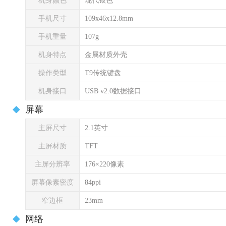
机身颜色
现代银色
手机尺寸
109x46x12.8mm
手机重量
107g
机身特点
金属材质外壳
操作类型
T9传统键盘
机身接口
USB v2.0数据接口
屏幕
主屏尺寸
2.1英寸
主屏材质
TFT
主屏分辨率
176×220像素
屏幕像素密度
84ppi
窄边框
23mm
网络