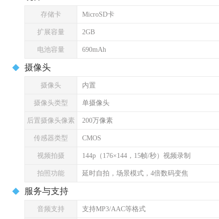
存储卡
MicroSD卡
扩展容量
2GB
电池容量
690mAh
摄像头
摄像头
内置
摄像头类型
单摄像头
后置摄像头像素
200万像素
传感器类型
CMOS
视频拍摄
144p（176×144，15帧/秒）视频录制
拍照功能
延时自拍，场景模式，4倍数码变焦
服务与支持
音频支持
支持MP3/AAC等格式