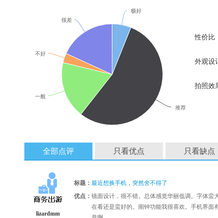
极好
很差
性价比
不好
外观设
拍照效
一般
推荐
全部点评
只看优点
只看缺点
标题：
最近想换手机，突然舍不得了
优点：
镜面设计，很不错。总体感觉华丽低调。字体蛮
在看还是蛮好的。闹钟功能我很喜欢。手机界面
lizardmm
意啊。