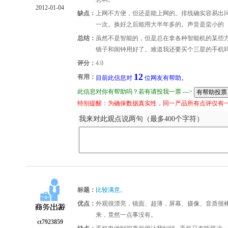
2012-01-04
缺点：
上网不方便，但还是能上网的。排线确实容易出问
一次。换好之后能用大半年多的。声音是蛮小的
总结：
虽然不是智能的，但是总在拿各种智能机的某些方
镜子和闹钟用好了。难道我还要买个三星的手机吗？
评分：
4.0
12
有用：
目前此信息对
位网友有帮助。
此信息对你有帮助吗？若有请投我一票 --->
特别提醒：为确保数据真实性，同一产品所有点评仅有
我来对此观点说两句（最多400个字符）
标题：
比较满意。
优点：
外观很漂亮，镜面、超薄，屏幕、摄像、音质很
来，竟然一点事没有。
ct7923859