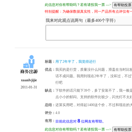
此信息对你有帮助吗？若有请投我一票 --->
特别提醒：为确保数据真实性，同一产品所有点评仅有
我来对此观点说两句（最多400个字符）
标题：
用了2年半了，我觉得还行
优点：
我买的是行货，质量没什么问题，滑盖在当时比
话不成问题。我用到现在2年半了，没坏过，不过
xuanlvjijie
行吧
2011-01-31
缺点：
下软件的话只能下39个，多了安装不了，我一般
点小小的郁闷。支持的软件比较少，闪光灯不太
总结：
还算实用吧，对得起1400这个价，不过和现在
评分：
4.0
8
有用：
目前此信息对
位网友有帮助。
此信息对你有帮助吗？若有请投我一票 --->