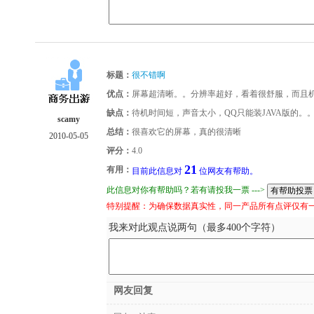
标题：
很不错啊
优点：
屏幕超清晰。。分辨率超好，看着很舒服，而且
缺点：
待机时间短，声音太小，QQ只能装JAVA版的。
scamy
总结：
很喜欢它的屏幕，真的很清晰
2010-05-05
评分：
4.0
21
有用：
目前此信息对
位网友有帮助。
此信息对你有帮助吗？若有请投我一票 --->
特别提醒：为确保数据真实性，同一产品所有点评仅有
我来对此观点说两句（最多400个字符）
网友回复