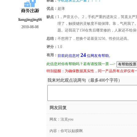
标题：
手机进灰尘太严重了！！！
优点：
超薄
缺点：
1，声音太小。 2，手机严重的进灰尘，简直太
liangjingjing66
理了，触摸键的灵敏度不能保障。靠，气死我了。 
2010-08-08
题。还我花了150在售后哪里修的，人家还不给
总结：
不想用了，想换个诺基亚3250。性价比还高。
评分：
1.0
24
有用：
目前此信息对
位网友有帮助。
此信息对你有帮助吗？若有请投我一票 --->
特别提醒：为确保数据真实性，同一产品所有点评仅有
我来对此观点说两句（最多400个字符）
网友回复
网友：
法克you
内容：你可以贴膜啊.