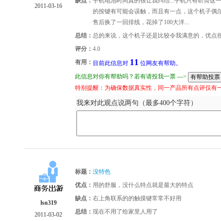
缺点：
手机电池时间真的很让我纠结...手机只有听筒这
2011-03-16
的按键有可能会误触，而且有一点，这个机子偶尔
售后换了一回排线，花掉了100大洋...
总结：
总的来说，这个机子还是比较令我满意的，优点
评分：
4.0
11
有用：
目前此信息对
位网友有帮助。
此信息对你有帮助吗？若有请投我一票 --->
特别提醒：为确保数据真实性，同一产品所有点评仅有
我来对此观点说两句（最多400个字符）
标题：
没特色
优点：
用的舒服，没什么特点就是最大的特点
缺点：
右上角联系的的触摸键常常不好用
lsn319
总结：
现在不用了给家里人用了
2011-03-02