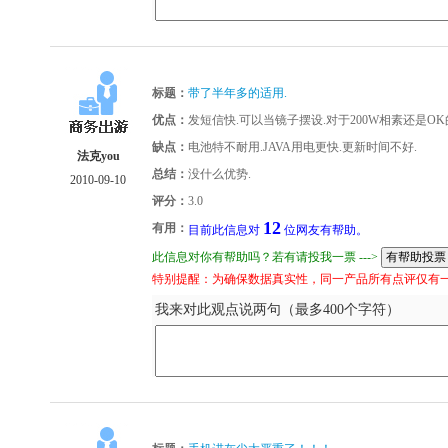
标题：
带了半年多的适用.
优点：
发短信快.可以当镜子摆设.对于200W相素还是OK
缺点：
电池特不耐用.JAVA用电更快.更新时间不好.
法克you
总结：
没什么优势.
2010-09-10
评分：
3.0
12
有用：
目前此信息对
位网友有帮助。
此信息对你有帮助吗？若有请投我一票 --->
特别提醒：为确保数据真实性，同一产品所有点评仅有
我来对此观点说两句（最多400个字符）