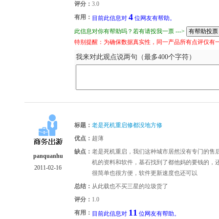
评分：
3.0
4
有用：
目前此信息对
位网友有帮助。
此信息对你有帮助吗？若有请投我一票 --->
特别提醒：为确保数据真实性，同一产品所有点评仅有
我来对此观点说两句（最多400个字符）
标题：
老是死机重启修都没地方修
优点：
超薄
缺点：
老是死机重启，我们这种城市居然没有专门的售
panquanhu
机的资料和软件，基石找到了都他妈的要钱的，
2011-02-16
很简单也很方便，软件更新速度也还可以
总结：
从此载也不买三星的垃圾货了
评分：
1.0
11
有用：
目前此信息对
位网友有帮助。