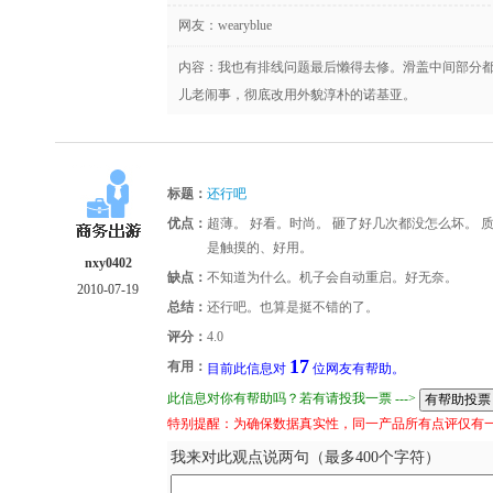
网友：
wearyblue
内容：我也有排线问题最后懒得去修。滑盖中间部分都
儿老闹事，彻底改用外貌淳朴的诺基亚。
标题：
还行吧
优点：
超薄。 好看。时尚。 砸了好几次都没怎么坏。 
是触摸的、好用。
nxy0402
缺点：
不知道为什么。机子会自动重启。好无奈。
2010-07-19
总结：
还行吧。也算是挺不错的了。
评分：
4.0
17
有用：
目前此信息对
位网友有帮助。
此信息对你有帮助吗？若有请投我一票 --->
特别提醒：为确保数据真实性，同一产品所有点评仅有
我来对此观点说两句（最多400个字符）