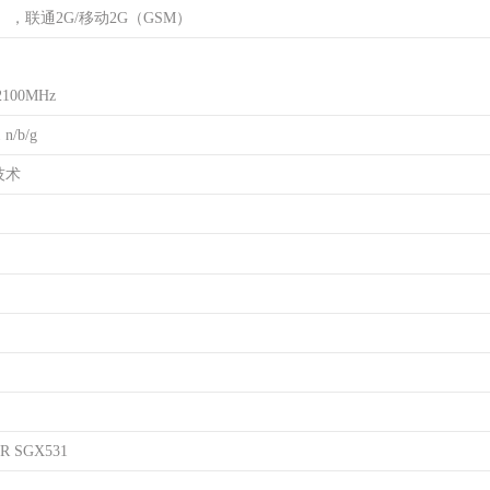
），联通2G/移动2G（GSM）
2100MHz
n/b/g
技术
VR SGX531