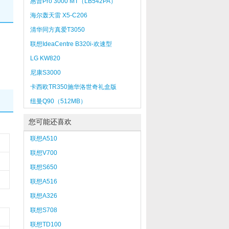
惠普Pro 3000 MT（LB542PA）
海尔轰天雷 X5-C206
清华同方真爱T3050
联想IdeaCentre B320i-欢速型
LG KW820
尼康S3000
卡西欧TR350施华洛世奇礼盒版
纽曼Q90（512MB）
您可能还喜欢
联想A510
联想V700
联想S650
联想A516
联想A326
联想S708
联想TD100