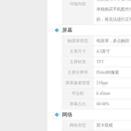
详细内容
单独购买手机配件
的，将无法进行正
屏幕
触摸屏类型
电容屏，多点触控
主屏尺寸
4.5英寸
主屏材质
TFT
主屏分辨率
854x480像素
屏幕像素密度
218ppi
窄边框
6.45mm
屏幕占比
60.66%
网络
网络类型
双卡双模