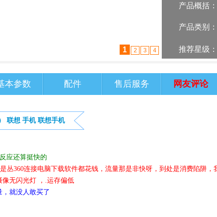
产品概括
产品类别
推荐星级
2
1
3
4
基本参数
配件
售后服务
网友评论
）
联想
手机
联想手机
 反应还算挺快的
就是丛360连接电脑下载软件都花钱，流量那是非快呀，到处是消费陷阱，
像无闪光灯 ，.运存偏低
量，就没人敢买了