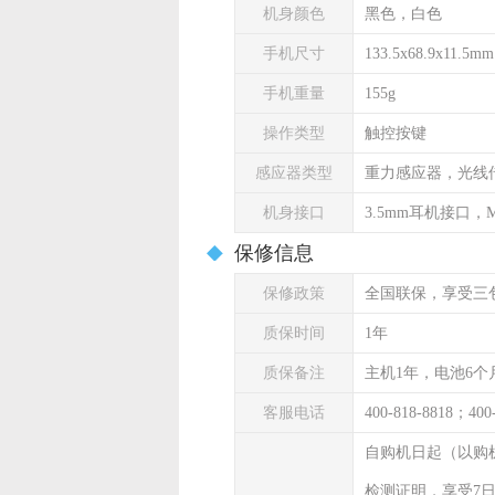
机身颜色
黑色，白色
手机尺寸
133.5x68.9x11.5mm
手机重量
155g
操作类型
触控按键
感应器类型
重力感应器，光线
机身接口
3.5mm耳机接口，Mi
保修信息
保修政策
全国联保，享受三
质保时间
1年
质保备注
主机1年，电池6个
客服电话
400-818-8818；400
自购机日起（以购
检测证明，享受7