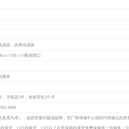
传感器，距离传感器
cro USB v2.0数据接口
包服务
月，充电器1年，有线耳机3个月
-882-8008
机发票为准），如因质量问题或故障，凭厂商维修中心或特约维修点的质
日内退货，15日内换货，15日以上在质保期内享受免费保修等三包服务！