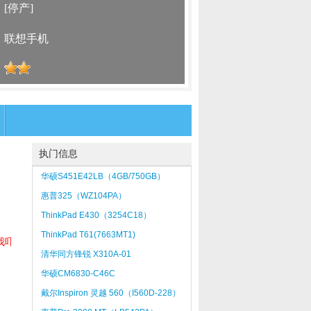
：
[停产]
：
联想手机
：
执门信息
华硕S451E42LB（4GB/750GB）
惠普325（WZ104PA）
ThinkPad E430（3254C18）
ThinkPad T61(7663MT1)
我吓
清华同方锋锐 X310A-01
华硕CM6830-C46C
戴尔Inspiron 灵越 560（I560D-228）