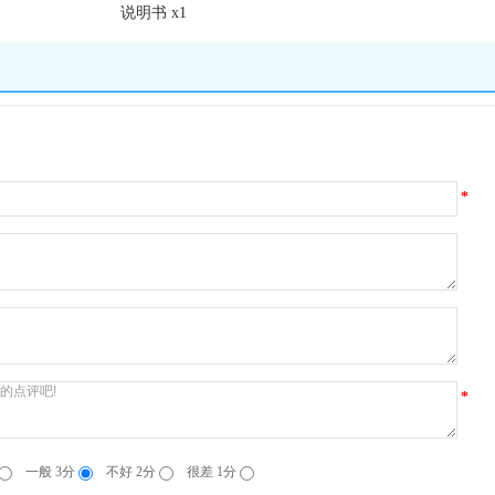
说明书 x1
*
*
一般 3分
不好 2分
很差 1分