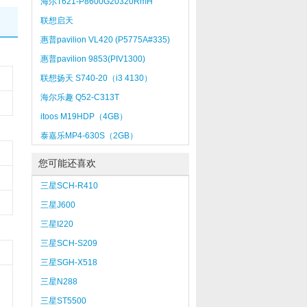
海尔T621-P8600G20320RmH
联想启天
M7300（G630/2GB/500GB）
惠普pavilion VL420 (P5775A#335)
惠普pavilion 9853(PIV1300)
联想扬天 S740-20（i3 4130）
海尔乐趣 Q52-C313T
itoos M19HDP（4GB）
泰嘉乐MP4-630S（2GB）
您可能还喜欢
三星SCH-R410
三星J600
三星I220
三星SCH-S209
三星SGH-X518
三星N288
三星ST5500