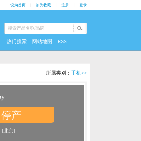
设为首页
|
加为收藏
|
注册
|
登录
热门搜索
网站地图
RSS
所属类别：
手机>>
oy
停产
：
：
[北京]