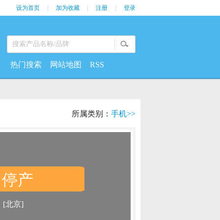
设为首页
|
加为收藏
|
注册
|
登录
热门搜索
网站地图
RSS
所属类别：
手机>>
停产
：
：
[北京]