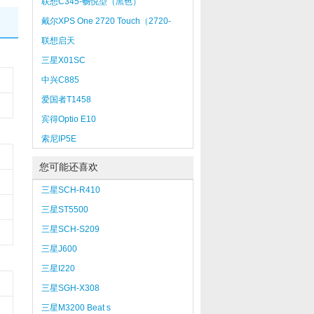
联想C345-畅悦型（黑色）
戴尔XPS One 2720 Touch（2720-
D238）
联想启天
A7000（E7500/2GB/500GB）
三星X01SC
中兴C885
爱国者T1458
宾得Optio E10
索尼IP5E
您可能还喜欢
三星SCH-R410
三星ST5500
三星SCH-S209
三星J600
三星I220
三星SGH-X308
三星M3200 Beat s