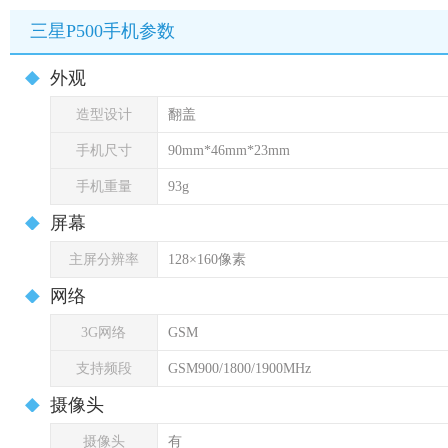
三星P500手机参数
外观
造型设计
翻盖
手机尺寸
90mm*46mm*23mm
手机重量
93g
屏幕
主屏分辨率
128×160像素
网络
3G网络
GSM
支持频段
GSM900/1800/1900MHz
摄像头
摄像头
有