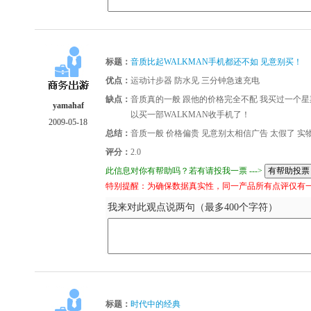
标题：
音质比起WALKMAN手机都还不如 见意别买！
优点：
运动计步器 防水见 三分钟急速充电
缺点：
音质真的一般 跟他的价格完全不配 我买过一个星
yamahaf
以买一部WALKMAN收手机了！
2009-05-18
总结：
音质一般 价格偏贵 见意别太相信广告 太假了 
评分：
2.0
此信息对你有帮助吗？若有请投我一票 --->
特别提醒：为确保数据真实性，同一产品所有点评仅有
我来对此观点说两句（最多400个字符）
标题：
时代中的经典