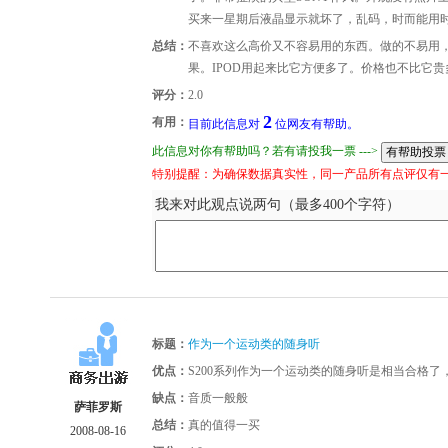
买来一星期后液晶显示就坏了，乱码，时而能用
总结：
不喜欢这么高价又不容易用的东西。做的不易用
果。IPOD用起来比它方便多了。价格也不比它贵
评分：
2.0
2
有用：
目前此信息对
位网友有帮助。
此信息对你有帮助吗？若有请投我一票 --->
特别提醒：为确保数据真实性，同一产品所有点评仅有
我来对此观点说两句（最多400个字符）
标题：
作为一个运动类的随身听
优点：
S200系列作为一个运动类的随身听是相当合格了
缺点：
音质一般般
萨菲罗斯
总结：
真的值得一买
2008-08-16