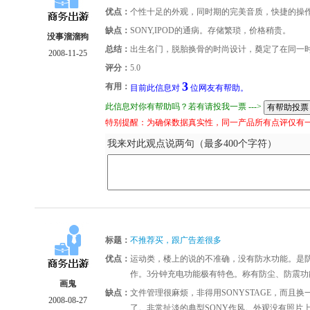
优点：
个性十足的外观，同时期的完美音质，快捷的操
缺点：
SONY,IPOD的通病。存储繁琐，价格稍贵。
没事溜溜狗
总结：
出生名门，脱胎换骨的时尚设计，奠定了在同一
2008-11-25
评分：
5.0
3
有用：
目前此信息对
位网友有帮助。
此信息对你有帮助吗？若有请投我一票 --->
特别提醒：为确保数据真实性，同一产品所有点评仅有
我来对此观点说两句（最多400个字符）
标题：
不推荐买，跟广告差很多
优点：
运动类，楼上的说的不准确，没有防水功能。是
作。3分钟充电功能极有特色。称有防尘、防震功
画鬼
缺点：
文件管理很麻烦，非得用SONYSTAGE，而且
2008-08-27
了。非常扯淡的典型SONY作风。外观没有照片