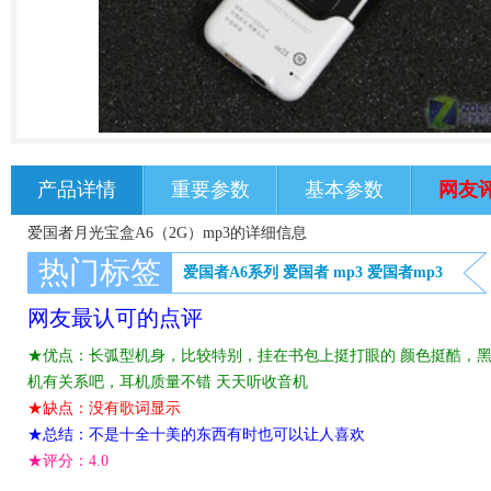
产品详情
重要参数
基本参数
网友
爱国者月光宝盒A6（2G）mp3的详细信息
热门标签
爱国者A6系列
爱国者
mp3
爱国者mp3
网友最认可的点评
★优点：长弧型机身，比较特别，挂在书包上挺打眼的 颜色挺酷，黑
机有关系吧，耳机质量不错 天天听收音机
★缺点：没有歌词显示
★总结：不是十全十美的东西有时也可以让人喜欢
★评分：
4.0