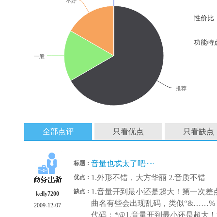
不好
性价比
功能特
一般
推荐
全部点评
只看优点
只看缺点
音量也忒太了吧~~
标题：
1.外形不错，大方华丽 2.音质不错
优点：
1.音量开到最小还是超大！第一次差点
缺点：
kelly7200
曲名有些会出现乱码，类似“&……%￥
2009-12-07
代码：*@1.音量开到最小还是超大！