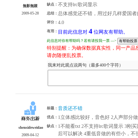
不支持lrc歌词显示
缺点：
無影無蹤
总体感觉还不错，用过好几样爱国者
2009-05-28
总结：
4.0
评分：
4
有用：
目前此信息对
位网友有帮助。
此信息对你有帮助吗？若有请投我一票 --->
特别提醒：为确保数据真实性，同一产品
请勿随便乱投票。
我来对此观点说两句（最多400个字符）
音质还不错
标题：
1立体感比较好，音色好 2人声部分
优点：
1不能看txt 2不支持lrc歌词显示
缺点：
shensideweidao
后可以解决 4重低音做的有些小，不
2009-04-12