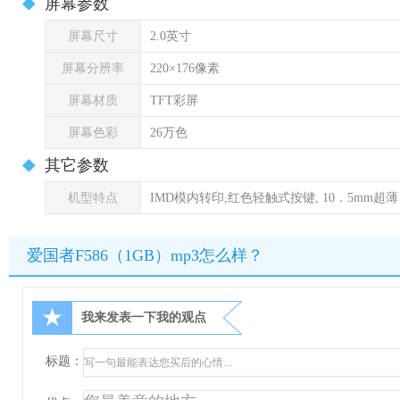
屏幕参数
屏幕尺寸
2.0英寸
屏幕分辨率
220×176像素
屏幕材质
TFT彩屏
屏幕色彩
26万色
其它参数
机型特点
IMD模内转印,红色轻触式按键, 10．5mm超薄
爱国者F586（1GB）mp3怎么样？
★
我来发表一下我的观点
标题：