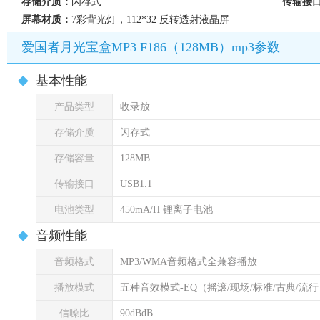
存储介质：
闪存式
传输接
屏幕材质：
7彩背光灯，112*32 反转透射液晶屏
爱国者月光宝盒MP3 F186（128MB）mp3参数
基本性能
产品类型
收录放
存储介质
闪存式
存储容量
128MB
传输接口
USB1.1
电池类型
450mA/H 锂离子电池
音频性能
音频格式
MP3/WMA音频格式全兼容播放
播放模式
五种音效模式-EQ（摇滚/现场/标准/古典/流
信噪比
90dBdB