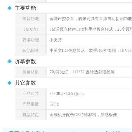
主要功能
录音功能
智能声控录音，转录时具有音源自动切割功能
FM功能
FM调频立体声自动和手动搜台模式，25个频
复读功能
不支持
其他描述
中英文ID3信息显示—歌手/歌名/专辑；DI
屏幕参数
屏幕材质
7彩背光灯，112*32 反转透射液晶屏
其它参数
产品尺寸
74×38.3×16.5 ()mm
产品重量
32()g
机型特点
金属机身配合GE特殊材料，质感极佳；