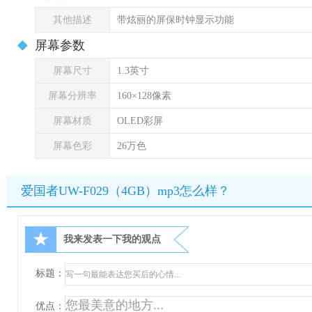
其他描述
带炫丽的屏保时钟显示功能
屏幕参数
屏幕尺寸
1.3英寸
屏幕分辨率
160×128像素
屏幕材质
OLED彩屏
屏幕色彩
26万色
爱国者UW-F029（4GB）mp3怎么样？
★
我来发表一下我的观点
标题：
优点：