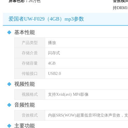
屏幕色彩：
26万色
音效模
持DRM
爱国者UW-F029（4GB）mp3参数
基本性能
产品类型
播放
存储介质
闪存式
存储容量
4GB
传输接口
USB2.0
视频性能
视频格式
支持Xvid(avi) MP4影像
音频性能
音效模式
内嵌SRS(WOW)超重低音环绕立体声音效，支
主要功能