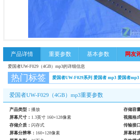
产品详情
重要参数
基本参数
网友
爱国者UW-F029（4GB）mp3的详细信息
热门标签
爱国者UW-F029系列
爱国者
mp3
爱国者mp3
爱国者UW-F029（4GB）mp3重要参数
产品类型：
播放
存储容
屏幕尺寸：
1.3英寸 160×128像素
视频格
存储介质：
闪存式
传输接
屏幕分辨率：
160×128像素
屏幕材