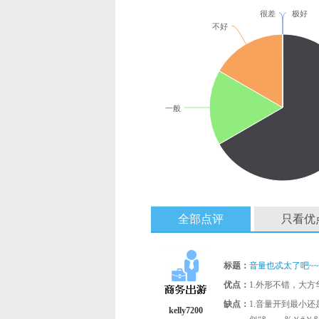
很差
极好
不好
一般
全部点评
只看优
标题：
音量也忒太了吧~~
优点：
1.外形不错，大方
缺点：
1.音量开到最小还
kelly7200