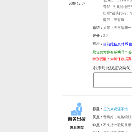
似“&……%￥#￥
2009-12-07
聋我...为此特地
出现“错误代码：*
坚强，没有疯
总结：
如果上天再给我一
评分：
2.0
6
有用：
目前此信息对
位
此信息对你有帮助吗？若有
特别提醒：为确保数据真
我来对此观点说两句（
标题：
总的来说还不错
优点：
音质好，电池续航
缺点：
不支持lrc歌词显示
無影無蹤