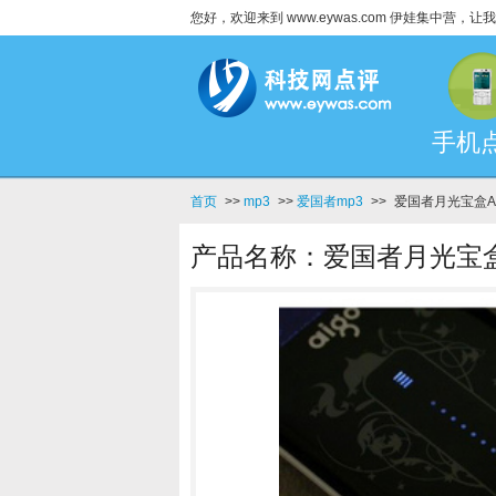
您好，欢迎来到 www.eywas.com 伊娃集中营
手机
首页
>>
mp3
>>
爱国者mp3
>>
爱国者月光宝盒A6
产品名称：爱国者月光宝盒