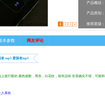
产品概括
产品类别
推荐星级
2
1
3
4
基本参数
网友评论
国者
mp3
爱国者mp3
上挺打眼的 颜色挺酷，黑色，白花纹，很有品味 音质确实不错，可能和
让人喜欢