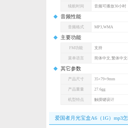
续航时间
音频可播放30小时
音频性能
音频格式
MP3,WMA
主要功能
FM功能
支持
菜单语言
简体中文,繁体中
其它参数
产品尺寸
35×79×9mm
产品重量
27.6gg
机型特点
触摸键设计
爱国者月光宝盒A6（1G）mp3