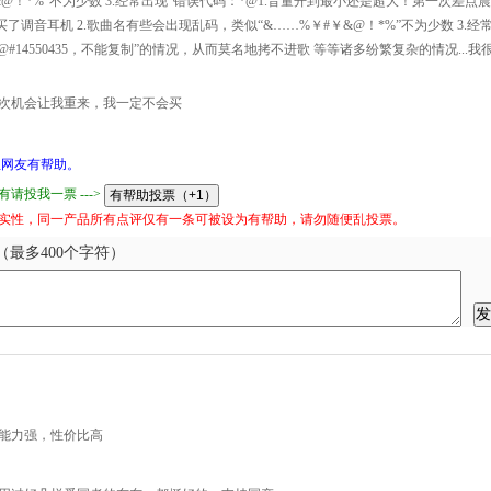
&@！*%”不为少数 3.经常出现“错误代码：*@1.音量开到最小还是超大！第一次差点震
还买了调音耳机 2.歌曲名有些会出现乱码，类似“&……%￥#￥&@！*%”不为少数 3.经
@#14550435，不能复制”的情况，从而莫名地拷不进歌 等等诸多纷繁复杂的情况...我
次机会让我重来，我一定不会买
网友有帮助。
请投我一票 --->
实性，同一产品所有点评仅有一条可被设为有帮助，请勿随便乱投票。
最多400个字符）
能力强，性价比高