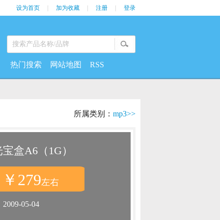
设为首页
|
加为收藏
|
注册
|
登录
热门搜索
网站地图
RSS
所属类别：
mp3>>
宝盒A6（1G）
￥279
：
左右
：
2009-05-04