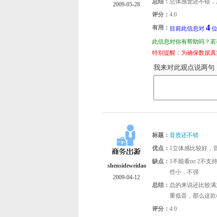
总结：
总体感觉还不错，
2009-05-28
评分：
4.0
4
有用：
目前此信息对
位
此信息对你有帮助吗？若有
特别提醒：为确保数据真
我来对此观点说两句（
标题：
音质还不错
优点：
1立体感比较好，音
缺点：
1不能看txt 2
shensideweidao
些小，不强
2009-04-12
总结：
总的来说还比较满
重低音，那么这款
评分：
4.0