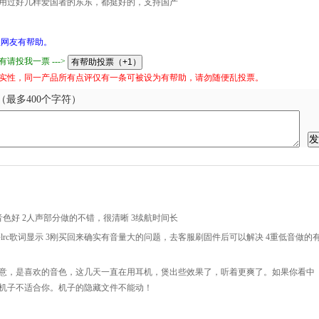
用过好几样爱国者的东东，都挺好的，支持国产
网友有帮助。
请投我一票 --->
实性，同一产品所有点评仅有一条可被设为有帮助，请勿随便乱投票。
最多400个字符）
色好 2人声部分做的不错，很清晰 3续航时间长
不支持lrc歌词显示 3刚买回来确实有音量大的问题，去客服刷固件后可以解决 4重低音做的
意，是喜欢的音色，这几天一直在用耳机，煲出些效果了，听着更爽了。如果你看中
机子不适合你。机子的隐藏文件不能动！