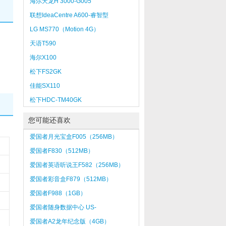
海尔天龙H 3000-G005
联想IdeaCentre A600-睿智型
（T4500）
LG MS770（Motion 4G）
天语T590
海尔X100
松下FS2GK
佳能SX110
松下HDC-TM40GK
您可能还喜欢
爱国者月光宝盒F005（256MB）
爱国者F830（512MB）
爱国者英语听说王F582（256MB）
爱国者彩音盒F879（512MB）
爱国者F988（1GB）
爱国者随身数据中心 US-
P200L（128MB）
爱国者A2龙年纪念版（4GB）