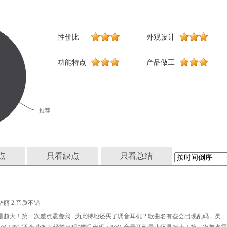
性价比
外观设计
功能特点
产品做工
推荐
点
只看缺点
只看总结
华丽 2.音质不错
是超大！第一次差点震聋我...为此特地还买了调音耳机 2.歌曲名有些会出现乱码，类