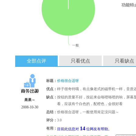
功能特
一般
全部点评
只看优点
只看缺点
标题：
价格很合适呀
优点：
样子很奇特哦，有点像老式的磁带机一样，音质
缺点：
按钮的质量不好，按起来会咯噔咯噔的响，屏幕
果果～
看，应该有个白色的，配橙色，会很好看
2008-10-30
总结：
价格很合适呀，一般使用肯定没问题～
评分：
3.0
14
有用：
目前此信息对
位网友有帮助。