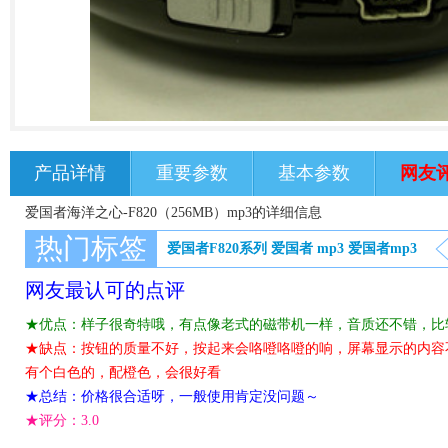
产品详情
重要参数
基本参数
网友
爱国者海洋之心-F820（256MB）mp3的详细信息
热门标签
爱国者F820系列
爱国者
mp3
爱国者mp3
网友最认可的点评
★优点：样子很奇特哦，有点像老式的磁带机一样，音质还不错，比
★缺点：按钮的质量不好，按起来会咯噔咯噔的响，屏幕显示的内容
有个白色的，配橙色，会很好看
★总结：价格很合适呀，一般使用肯定没问题～
★评分：
3.0