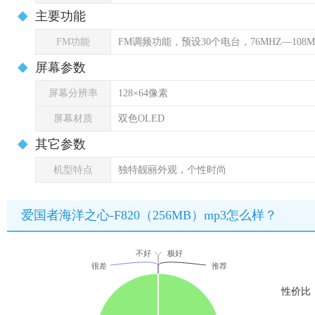
主要功能
FM功能
FM调频功能，预设30个电台，76MHZ—108
屏幕参数
屏幕分辨率
128×64像素
屏幕材质
双色OLED
其它参数
机型特点
独特靓丽外观，个性时尚
爱国者海洋之心-F820（256MB）mp3怎么样？
不好
极好
很差
推荐
性价比