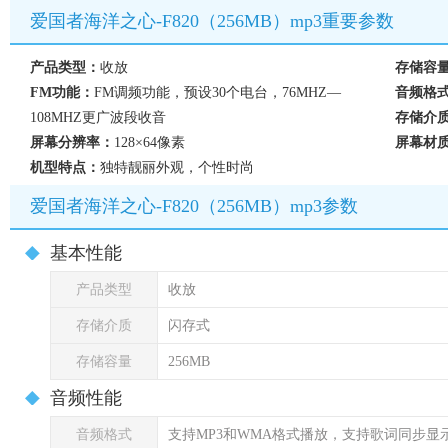
爱国者海洋之心-F820（256MB）mp3重要参数
产品类型：
收放
存储容
FM功能：
FM调频功能，预设30个电台，76MHZ—
音频格
108MHZ更广波段收音
存储介
屏幕分辨率：
128×64像素
屏幕材
机型特点：
独特靓丽外观，个性时尚
爱国者海洋之心-F820（256MB）mp3参数
基本性能
产品类型
收放
存储介质
闪存式
存储容量
256MB
音频性能
音频格式
支持MP3和WMA格式播放，支持歌词同步显