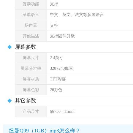
复读功能
支持
菜单语言
中文、英文、法文等多国语言
扬声器
支持
其他描述
支持固件升级
屏幕参数
屏幕尺寸
2.4英寸
屏幕分辨率
320×240像素
屏幕材质
TFT彩屏
屏幕色彩
26万色
其它参数
产品尺寸
66×50 ×11mm
纽曼Q99（1GB）mp3怎么样？