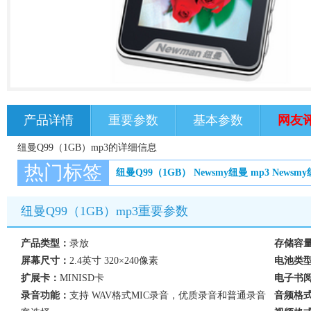
产品详情
重要参数
基本参数
网友
纽曼Q99（1GB）mp3的详细信息
热门标签
纽曼Q99（1GB）
Newsmy纽曼
mp3
Newsm
纽曼Q99（1GB）mp3重要参数
产品类型：
录放
存储容
屏幕尺寸：
2.4英寸 320×240像素
电池类
扩展卡：
MINISD卡
电子书
录音功能：
支持 WAV格式MIC录音，优质录音和普通录音
音频格