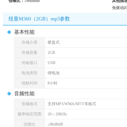
信噪比：
≥86dBdB
其他描
免驱动闪
纽曼M360（2GB）mp3参数
基本性能
存储介质
硬盘式
存储容量
2GB
传输接口
USB
电池类型
锂电池
续航时间
8小时
音频性能
音频格式
支持MP3/WMA/MTV等格式
频率响应范围
20～20KHz
信噪比
≥86dBdB