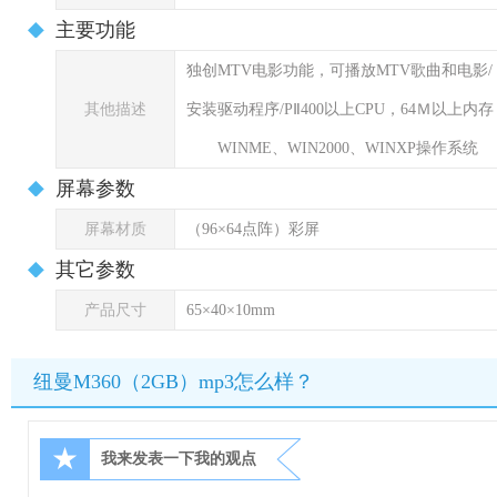
主要功能
独创MTV电影功能，可播放MTV歌曲和电影/ 
其他描述
安装驱动程序/PⅡ400以上CPU，64Ｍ以上内存
WINME、WIN2000、WINXP操作系统
屏幕参数
屏幕材质
（96×64点阵）彩屏
其它参数
产品尺寸
65×40×10mm
纽曼M360（2GB）mp3怎么样？
★
我来发表一下我的观点