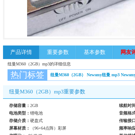
产品详情
重要参数
基本参数
网友
纽曼M360（2GB）mp3的详细信息
热门标签
纽曼M360（2GB）
Newsmy纽曼
mp3
News
纽曼M360（2GB）mp3重要参数
存储容量：
2GB
续航时
电池类型：
锂电池
音频格
存储介质：
硬盘式
传输接
屏幕材质：
（96×64点阵）彩屏
频率响