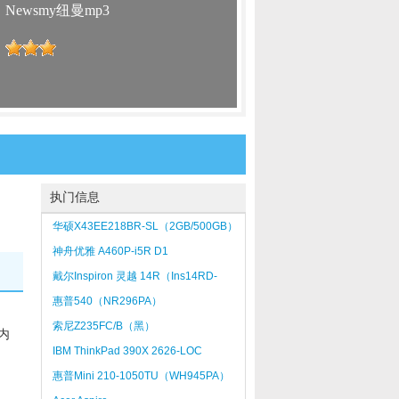
：
Newsmy纽曼mp3
：
执门信息
华硕X43EE218BR-SL（2GB/500GB）
神舟优雅 A460P-i5R D1
戴尔Inspiron 灵越 14R（Ins14RD-
2518）
惠普540（NR296PA）
索尼Z235FC/B（黑）
内
IBM ThinkPad 390X 2626-LOC
惠普Mini 210-1050TU（WH945PA）
红色