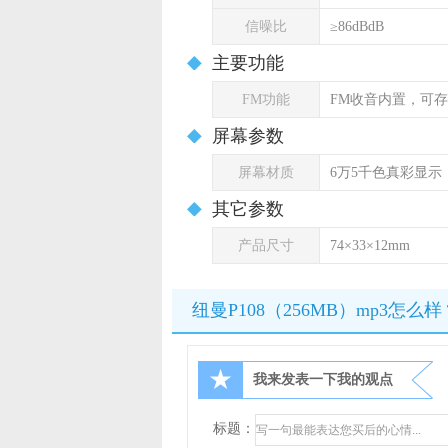
信噪比
≥86dBdB
主要功能
FM功能
FM收音内置，可存储
屏幕参数
屏幕材质
6万5千色真彩显示
其它参数
产品尺寸
74×33×12mm
纽曼P108（256MB）mp3怎么样
★
我来发表一下我的观点
标题：