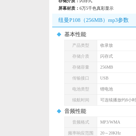
存储介质：
闪存式
屏幕材质：
6万5千色真彩显示
纽曼P108（256MB）mp3参数
基本性能
产品类型
收录放
存储介质
闪存式
存储容量
256MB
传输接口
USB
电池类型
锂电池
续航时间
可连续播放约8小
音频性能
音频格式
MP3/WMA
频率响应范围
20～20KHz