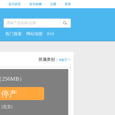
设为首页
|
加为收藏
|
注册
|
登录
热门搜索
网站地图
RSS
所属类别：
mp3>>
（256MB）
停产
：
：
[北京]