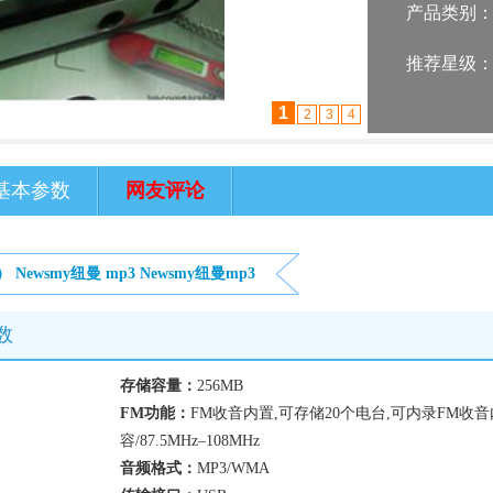
产品类别
推荐星级
1
2
3
4
基本参数
网友评论
B）
Newsmy纽曼
mp3
Newsmy纽曼mp3
数
存储容量：
256MB
FM功能：
FM收音内置,可存储20个电台,可内录FM收音
容/87.5MHz–108MHz
音频格式：
MP3/WMA