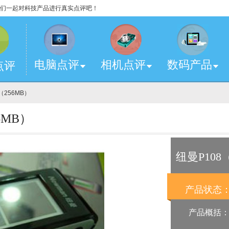
，让我们一起对科技产品进行真实点评吧！
电脑点评
相机点评
数码产品
点评
（256MB）
6MB）
纽曼P108
产品状态
产品概括