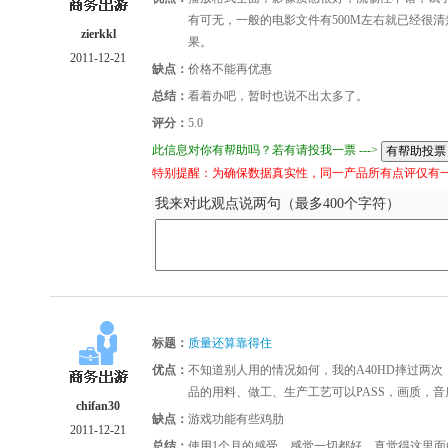
有可无，一般的电影文件有500M左右就已经很
zierkkl
果。
2011-12-21
缺点：
价格不能再优惠
总结：
看着办吧，暂时也说不出太多了。
评分：
5.0
此信息对你有帮助吗？若有请投我一票 --->
特别提醒：为确保数据真实性，同一产品所有点评仅有
我来对此观点说两句（最多400个字符）
标题：
质量还算靠得住
优点：
不知道别人用的情况如何，我的A40HD摔过两
品的用料、做工、生产工艺可以PASS，画质，音
chifan30
缺点：
游戏功能有些鸡肋
2011-12-21
总结：
使用1个月的感受，感觉一切都好，真觉得这里面