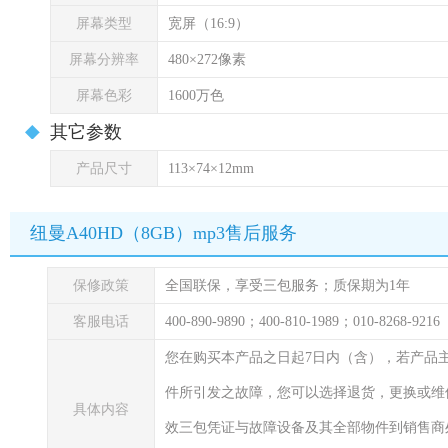
屏幕类型
宽屏（16:9）
屏幕分辨率
480×272像素
屏幕色彩
1600万色
其它参数
产品尺寸
113×74×12mm
纽曼A40HD（8GB）mp3售后服务
保修政策
全国联保，享受三包服务；质保期为1年
客服电话
400-890-9890；400-810-1989；010-8268-9
您在购买本产品之日起7日内（含），若产品
件所引发之故障，您可以选择退货，更换或维
具体内容
效三包凭证与故障设备及其全部物件到销售商