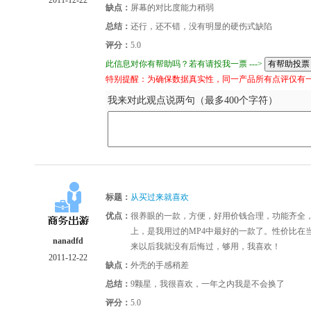
缺点：
屏幕的对比度能力稍弱
总结：
还行，还不错，没有明显的硬伤式缺陷
评分：
5.0
此信息对你有帮助吗？若有请投我一票 --->
特别提醒：为确保数据真实性，同一产品所有点评仅有
我来对此观点说两句（最多400个字符）
标题：
从买过来就喜欢
优点：
很养眼的一款，方便，好用价钱合理，功能齐全
上，是我用过的MP4中最好的一款了。性价比在
nanadfd
来以后我就没有后悔过，够用，我喜欢！
2011-12-22
缺点：
外壳的手感稍差
总结：
9颗星，我很喜欢，一年之内我是不会换了
评分：
5.0