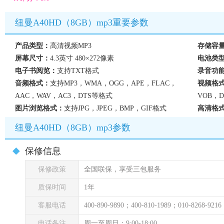
纽曼A40HD（8GB）mp3重要参数
产品类型：
高清视频MP3
存储容
屏幕尺寸：
4.3英寸 480×272像素
电池类
电子书阅览：
支持TXT格式
录音功
音频格式：
支持MP3，WMA，OGG，APE，FLAC，
视频格
AAC，WAV，AC3，DTS等格式
VOB，D
图片浏览格式：
支持JPG，JPEG，BMP，GIF格式
高清格
纽曼A40HD（8GB）mp3参数
保修信息
保修政策
全国联保，享受三包服务
质保时间
1年
客服电话
400-890-9890；400-810-1989；010-8268-9216
电话备注
周一至周日：9:00-18:00