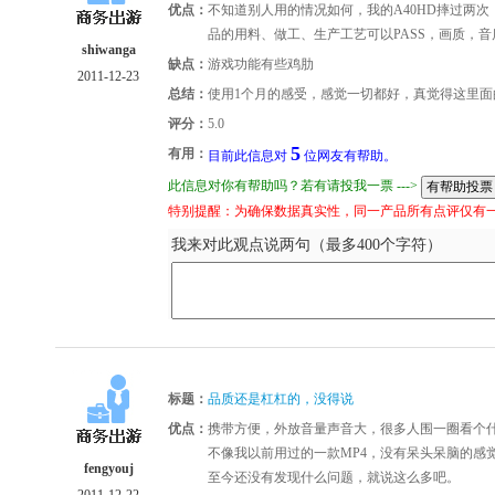
优点：
不知道别人用的情况如何，我的A40HD摔过两
品的用料、做工、生产工艺可以PASS，画质，音
shiwanga
缺点：
游戏功能有些鸡肋
2011-12-23
总结：
使用1个月的感受，感觉一切都好，真觉得这里面
评分：
5.0
5
有用：
目前此信息对
位网友有帮助。
此信息对你有帮助吗？若有请投我一票 --->
特别提醒：为确保数据真实性，同一产品所有点评仅有
我来对此观点说两句（最多400个字符）
标题：
品质还是杠杠的，没得说
优点：
携带方便，外放音量声音大，很多人围一圈看个
不像我以前用过的一款MP4，没有呆头呆脑的感
fengyouj
至今还没有发现什么问题，就说这么多吧。
2011-12-22