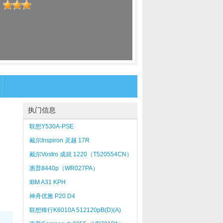
：
执门信息
联想Y530A-PSE
戴尔Inspiron 灵越 17R
Turbo（INS17TD-2828）
戴尔Vostro 成就 1220（T520554CN）
惠普8440p（WR027PA）
IBM A31 KPH
神舟优雅 P20 D4
联想锋行K6010A 512120pB(D)(A)