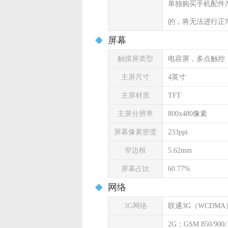
单独购买手机配件
的，将无法进行正
屏幕
触摸屏类型
电容屏，多点触控
主屏尺寸
4英寸
主屏材质
TFT
主屏分辨率
800x480像素
屏幕像素密度
233ppi
窄边框
5.62mm
屏幕占比
60.77%
网络
3G网络
联通3G（WCDMA
2G：GSM 850/900/1