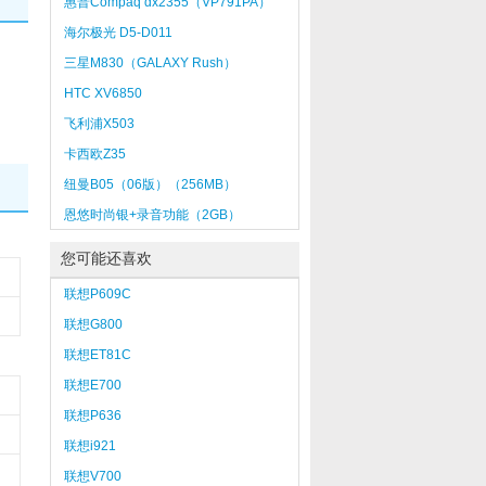
惠普Compaq dx2355（VP791PA）
海尔极光 D5-D011
三星M830（GALAXY Rush）
HTC XV6850
飞利浦X503
卡西欧Z35
纽曼B05（06版）（256MB）
恩悠时尚银+录音功能（2GB）
您可能还喜欢
联想P609C
联想G800
联想ET81C
联想E700
联想P636
联想i921
联想V700