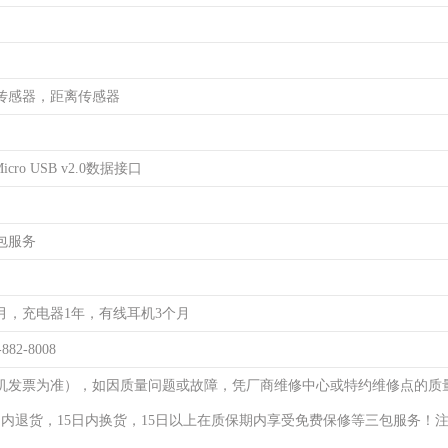
传感器，距离传感器
cro USB v2.0数据接口
包服务
月，充电器1年，有线耳机3个月
-882-8008
机发票为准），如因质量问题或故障，凭厂商维修中心或特约维修点的质
日内退货，15日内换货，15日以上在质保期内享受免费保修等三包服务！