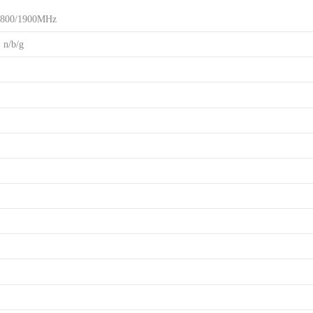
00/1900MHz
n/b/g