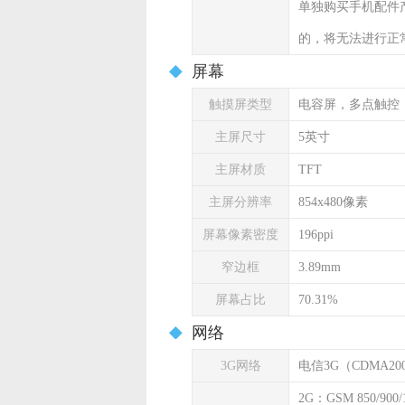
单独购买手机配件
的，将无法进行正
屏幕
触摸屏类型
电容屏，多点触控
主屏尺寸
5英寸
主屏材质
TFT
主屏分辨率
854x480像素
屏幕像素密度
196ppi
窄边框
3.89mm
屏幕占比
70.31%
网络
3G网络
电信3G（CDMA20
2G：GSM 850/900/1