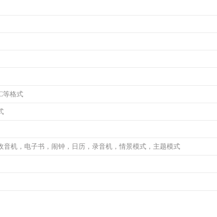
AC等格式
式
收音机，电子书，闹钟，日历，录音机，情景模式，主题模式