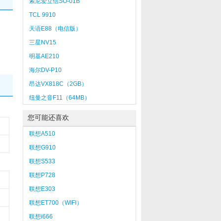
索尼爱立信SO-01B
TCL 9910
天语E88（电信版）
三星NV15
明基AE210
海尔DV-P10
昂达VX818C（2GB）
纽曼之音F11（64MB）
您可能还喜欢
联想A510
联想G910
联想S533
联想P728
联想E303
联想ET700（WIFI）
联想i666