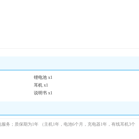
锂电池 x1
耳机 x1
说明书 x1
包服务；质保期为1年
（主机1年，电池6个月，充电器1年，有线耳机3个