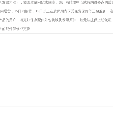
机发票为准），如因质量问题或故障，凭厂商维修中心或特约维修点的质
日内退货，15日内换货，15日以上在质保期内享受免费保修等三包服务！
产品的用户，请完好保存配件外包装以及发票原件，如无法提供上述凭证
常的配件保修或更换。