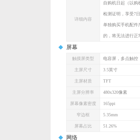
自购机日起（以购
检测证明，享受7
详细内容
单独购买手机配件
的，将无法进行正
屏幕
触摸屏类型
电容屏，多点触控
主屏尺寸
3.5英寸
主屏材质
TFT
主屏分辨率
480x320像素
屏幕像素密度
165ppi
窄边框
5.35mm
屏幕占比
51.26%
网络