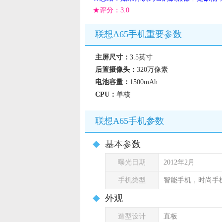
★评分：
3.0
联想A65手机重要参数
主屏尺寸：
3.5英寸
后置摄像头：
320万像素
电池容量：
1500mAh
CPU：
单核
联想A65手机参数
基本参数
曝光日期
2012年2月
手机类型
智能手机，时尚手
外观
造型设计
直板