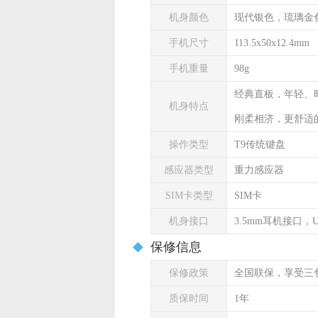
机身颜色
现代银色，琉璃金
手机尺寸
113.5x50x12.4mm
手机重量
98g
经典直板，年轻、
机身特点
刚柔相济，更舒适
操作类型
T9传统键盘
感应器类型
重力感应器
SIM卡类型
SIM卡
机身接口
3.5mm耳机接口，U
保修信息
保修政策
全国联保，享受三
质保时间
1年