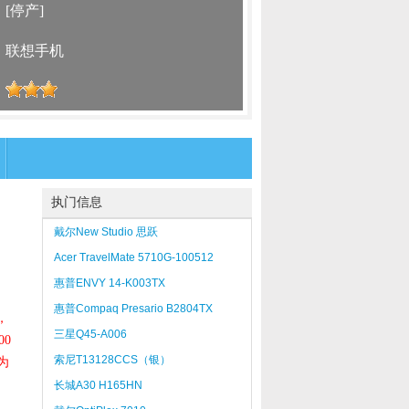
：
[停产]
：
联想手机
：
执门信息
戴尔New Studio 思跃
14（S511042CN）
Acer TravelMate 5710G-100512
惠普ENVY 14-K003TX
惠普Compaq Presario B2804TX
，
三星Q45-A006
0
索尼T13128CCS（银）
为
长城A30 H165HN