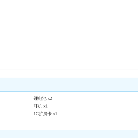
锂电池 x2
耳机 x1
1G扩展卡 x1