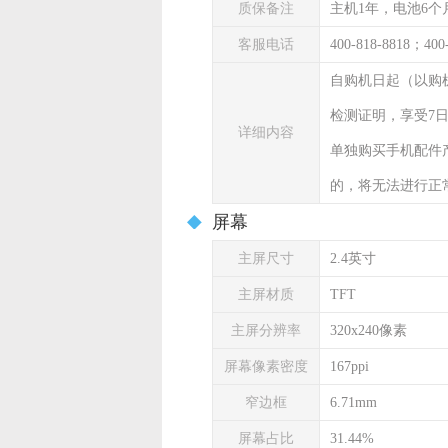
质保备注
主机1年，电池6个
客服电话
400-818-8818；400
自购机日起（以购
检测证明，享受7
详细内容
单独购买手机配件
的，将无法进行正
屏幕
主屏尺寸
2.4英寸
主屏材质
TFT
主屏分辨率
320x240像素
屏幕像素密度
167ppi
窄边框
6.71mm
屏幕占比
31.44%