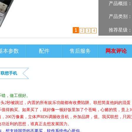
产品概括
产品类别
推荐星级
2
1
3
4
基本参数
配件
售后服务
网友评论
联想手机
不错，做工很好。
件头2秒被跳过，内置的所有娱乐功能都有收费陷阱。联想简直他妈的混蛋
值得购买。如果买了，就好像一顿好饭里加了个苍蝇，心赌的慌，贵上10
元值，200万像素，立体声RDS调频收音机，外加品牌，值。我买联想，只因
急功近利的思想，谁真正去想发展国力。
你，想支持国货的不要买，软件系统伤心死你。