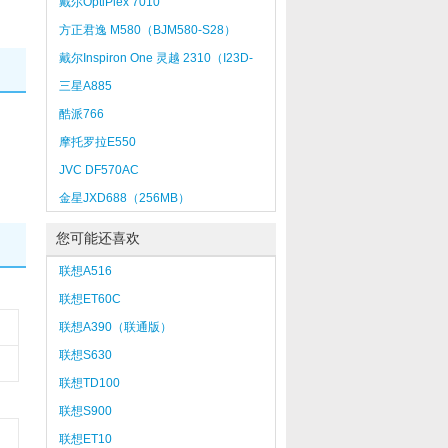
戴尔OptiPlex 7010
MT（T32970101MTCN）
方正君逸 M580（BJM580-S28）
戴尔Inspiron One 灵越 2310（I23D-
358）
三星A885
酷派766
摩托罗拉E550
JVC DF570AC
金星JXD688（256MB）
您可能还喜欢
联想A516
联想ET60C
联想A390（联通版）
联想S630
联想TD100
联想S900
联想ET10