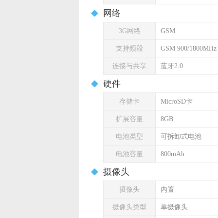
网络
3G网络
GSM
支持频段
GSM 900/1800MHz
连接与共享
蓝牙2.0
硬件
存储卡
MicroSD卡
扩展容量
8GB
电池类型
可拆卸式电池
电池容量
800mAh
摄像头
摄像头
内置
摄像头类型
单摄像头