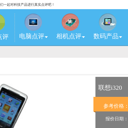
，让我们一起对科技产品进行真实点评吧！
电脑点评
相机点评
数码产品
点评
联想i320
参考价格
报价日期