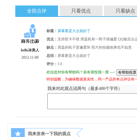
全部点评
只看优点
只看缺点
标题：
屏幕要是大点就好了
优点：
支持双卡不错 滑盖机有一阵子很偏爱 QQ能后台
缺点：
滑盖的机子普遍爱坏 照片的拍摄效果也不如意
hello冰美人
总结：
屏幕要是大点就好了
2012-11-09
评分：
3.0
此信息对你有帮助吗？若有请投我一票 --->
特别提醒：为确保数据真实性，同一产品所有点评仅有
我来对此观点说两句（最多400个字符）
★
我来发表一下我的观点