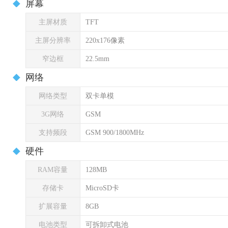
屏幕
主屏材质
TFT
主屏分辨率
220x176像素
窄边框
22.5mm
网络
网络类型
双卡单模
3G网络
GSM
支持频段
GSM 900/1800MHz
硬件
RAM容量
128MB
存储卡
MicroSD卡
扩展容量
8GB
电池类型
可拆卸式电池