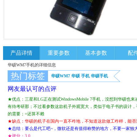
产品详情
重要参数
基本参数
配
华硕WM7手机的详细信息
热门标签
华硕WM7
华硕
手机
华硕手机
网友最认可的点评
★优点：三星和LG正在测试WindowsMobile 7手机，没想到华
有待考研那；不过看参数这款机子外观宽大，类似于电子书的设计，
的需要；=还算不赖
★缺点：华硕的机子在国内一直不咋地，不知道这款做工咋样，能否
★总结：要么是代工吧~，微软还是有值得称赞的地方，不要一家独
★评分：
3.0