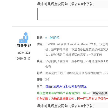
我来对此观点说两句（最多400个字符）
标题：
e，华硕W7
优点：
三星和LG正在测试WindowsMobile 7手
机，还有待考研那；不过看参数这款机子外观宽
se7en1123
头，能够满足了视频通话的需要；=还算不赖
2010-08-10
缺点：
华硕的机子在国内一直不咋地，不知道这款做工
会有
总结：
要么是代工吧~，微软还是有值得称赞的地方，不
评分：
3.0
21
有用：
目前此信息对
位网友有帮助。
此信息对你有帮助吗？若有请投我一票 --->
特别提醒：为确保数据真实性，同一产品所有点评仅有
我来对此观点说两句（最多400个字符）