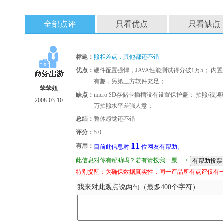
全部点评
只看优点
只看缺点
标题：
照相差点，其他都还不错
优点：
硬件配置强悍，JAVA性能测试得分破1万5； 内置
有趣，另第三方软件充足；
笨笨妞
缺点：
micro SD存储卡插槽没有设置保护盖； 拍照/
2008-03-10
万拍照水平差强人意；
总结：
整体感觉还不错
评分：
5.0
11
有用：
目前此信息对
位网友有帮助。
此信息对你有帮助吗？若有请投我一票 --->
特别提醒：为确保数据真实性，同一产品所有点评仅有
我来对此观点说两句（最多400个字符）