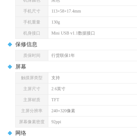
机身颜色
黑色
手机尺寸
113×58×17.4mm
手机重量
130g
机身接口
Mini USB v1.1数据接口
保修信息
质保时间
行货联保1年
屏幕
触摸屏类型
支持
主屏尺寸
2.6英寸
主屏材质
TFT
主屏分辨率
240×320像素
屏幕像素密度
92ppi
网络