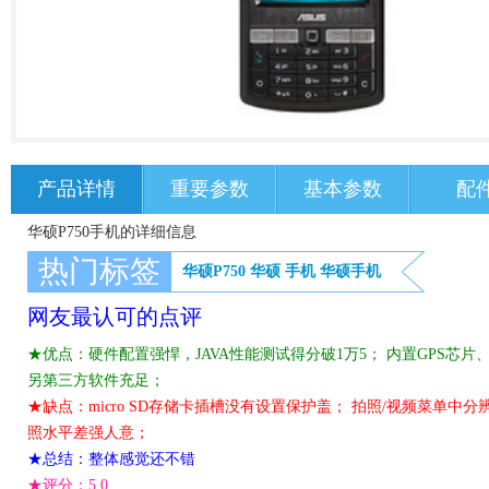
产品详情
重要参数
基本参数
配
华硕P750手机的详细信息
热门标签
华硕P750
华硕
手机
华硕手机
网友最认可的点评
★优点：硬件配置强悍，JAVA性能测试得分破1万5； 内置GPS芯片
另第三方软件充足；
★缺点：micro SD存储卡插槽没有设置保护盖； 拍照/视频菜单中
照水平差强人意；
★总结：整体感觉还不错
★评分：
5.0