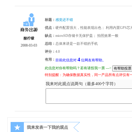
标题：
感觉还不错
优点：
硬件配置强大，性能表现出色； 利用内置GPS芯
缺点：
microSD存储卡无保护盖； 拍照效果一般
酸柠檬
总结：
总体来讲是一款不错的手机
2008-03-03
评分：
4.0
4
有用：
目前此信息对
位网友有帮助。
此信息对你有帮助吗？若有请投我一票 --->
特别提醒：为确保数据真实性，同一产品所有点评仅有
我来对此观点说两句（最多400个字符）
★
我来发表一下我的观点