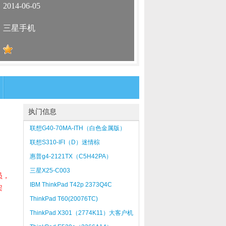
：
2014-06-05
：
三星手机
：
执门信息
联想G40-70MA-ITH（白色金属版）
联想S310-IFI（D）迷情棕
惠普g4-2121TX（C5H42PA）
三星X25-C003
员，
IBM ThinkPad T42p 2373Q4C
架
ThinkPad T60(20076TC)
.
ThinkPad X301（2774K11）大客户机
型