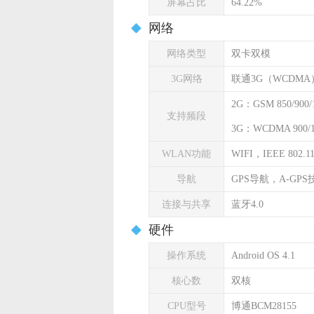
屏幕占比
64.22%
网络
网络类型
双卡双模
3G网络
联通3G（WCDMA
2G：GSM 850/900/1
支持频段
3G：WCDMA 900/1
WLAN功能
WIFI，IEEE 802.11 
导航
GPS导航，A-GPS
连接与共享
蓝牙4.0
硬件
操作系统
Android OS 4.1
核心数
双核
CPU型号
博通BCM28155