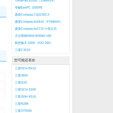
ThinkPad E530c（3366A14）
华硕EeePC 1005PE
惠普Compaq CQ3230CX
惠普Compaq dx2810（FY686AV）
惠普Compaq dx2710 小型立式
（NA093PA）
方正商祺N600 BSN60-180
联想扬天 S300（AX2 260）
三星C3510
您可能还喜欢
三星SCH-R410
三星J600
三星I220
三星SCH-S209
三星SGH-X518
三星N288
三星ST5500