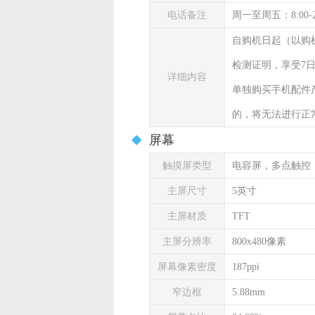
电话备注
周一至周五：8:00-
自购机日起（以购
检测证明，享受7
详细内容
单独购买手机配件
的，将无法进行正
屏幕
触摸屏类型
电容屏，多点触控
主屏尺寸
5英寸
主屏材质
TFT
主屏分辨率
800x480像素
屏幕像素密度
187ppi
窄边框
5.88mm