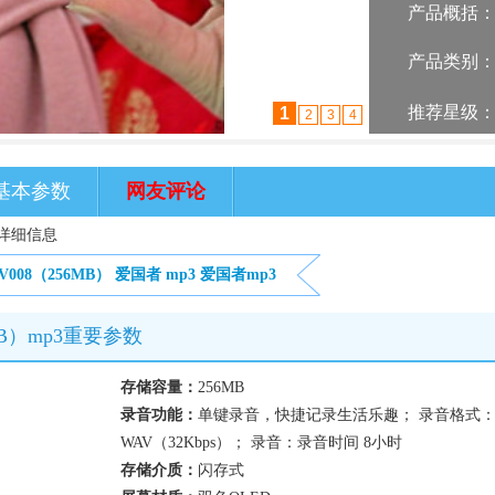
产品概括
产品类别
推荐星级
1
2
3
4
基本参数
网友评论
的详细信息
008（256MB）
爱国者
mp3
爱国者mp3
MB）mp3重要参数
存储容量：
256MB
录音功能：
单键录音，快捷记录生活乐趣； 录音格式
WAV（32Kbps）； 录音：录音时间 8小时
存储介质：
闪存式