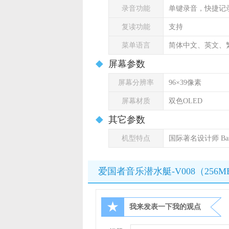
录音功能
单键录音，快捷记录
复读功能
支持
菜单语言
简体中文、英文、
屏幕参数
屏幕分辨率
96×39像素
屏幕材质
双色OLED
其它参数
机型特点
国际著名设计师 Bar
爱国者音乐潜水艇-V008（256
★
我来发表一下我的观点