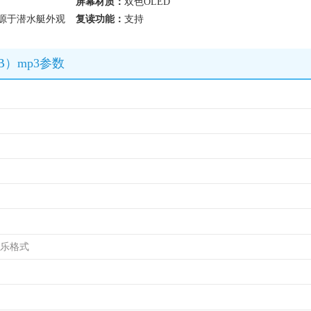
屏幕材质：
双色OLED
ll 源于潜水艇外观
复读功能：
支持
B）mp3参数
音乐格式