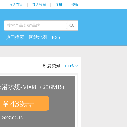
设为首页
|
加为收藏
|
注册
|
登录
热门搜索
网站地图
RSS
所属类别：
mp3>>
水艇-V008（256MB）
￥439
：
左右
：
2007-02-13