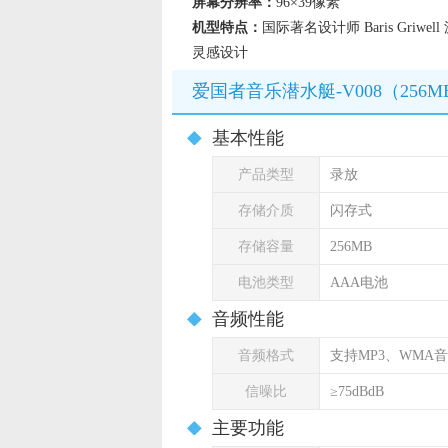
屏幕分辨率：
96×39像素
机型特点：
国际著名设计师 Baris Griwe
灵感设计
爱国者音乐潜水艇-V008（256M
基本性能
产品类型
录放
存储介质
闪存式
存储容量
256MB
电池类型
AAA电池
音频性能
音频格式
支持MP3、WMA
信噪比
≥75dBdB
主要功能