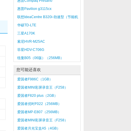
惠普Compaq Presario
CQ3501CX（BZ593AA）
惠普Pavilion g3115cx
联想IdeaCentre B320i-劲速型（节能机
型）
华硕TD-LTE
三星A170K
索尼HVR-M25AC
菲星HDV-C706G
纽曼B05（06版）（256MB）
您可能还喜欢
爱国者F986C（1GB）
爱国者MINI彩屏录音王（F258）
（1GB）
爱国者F820 plus（2GB）
爱国者优时F022（256MB）
爱国者MP-E807（256MB）
爱国者MINI彩屏录音王（F258）
（512MB）
爱国者月光宝盒A5（4GB）