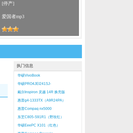
：
[停产]
：
爱国者mp3
：
执门信息
华硕VivoBook
S200L3217E（4GB/500GB）精钢灰
华硕PRO4JEI241SJ-
SL（2GB/500GB）
戴尔Inspiron 灵越 14R 换壳版
（N4010R-268）
惠普g4-1333TX（A9R24PA）
惠普Compaq nx5000
：
东芝C805-S91R1（野玫红）
华硕EeePC X101（红色）