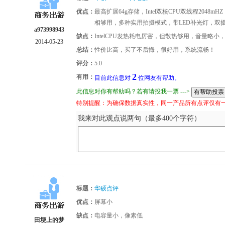
优点：
最高扩展64g存储，Intel双核CPU双线程204
相够用，多种实用拍摄模式，带LED补光灯，双
a973998943
缺点：
IntelCPU发热耗电厉害，但散热够用，音量略小
2014-05-23
总结：
性价比高，买了不后悔，很好用，系统流畅！
评分：
5.0
2
有用：
目前此信息对
位网友有帮助。
此信息对你有帮助吗？若有请投我一票 --->
特别提醒：为确保数据真实性，同一产品所有点评仅有
我来对此观点说两句（最多400个字符）
标题：
华硕点评
优点：
屏幕小
缺点：
电容量小，像素低
田埂上的梦