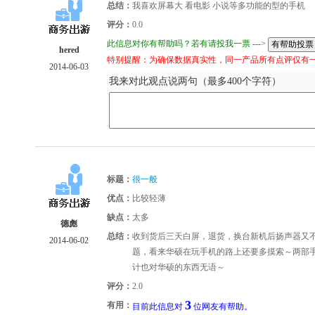
总结：
我喜欢屏幕大 看电影 小说等多功能的型的手机
评分：
0.0
此信息对你有帮助吗？若有请投我一票 --->
hered
特别提醒：为确保数据真实性，同一产品所有点评仅有
2014-06-03
我来对此观点说两句（最多400个字符）
标题：
很一般
优点：
比较轻薄
缺点：
太多
德彪
总结：
收到货后三天白屏，退货，换台新机后扬声器又
2014-06-02
题，看来华硕在玩手机的路上还要多摸索～两部
计也对华硕的东西无语～
评分：
2.0
3
有用：
目前此信息对
位网友有帮助。