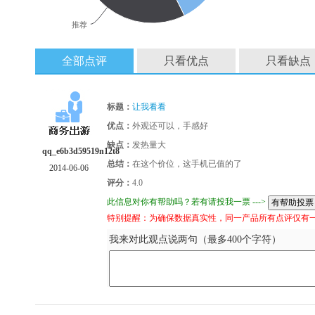
推荐
全部点评
只看优点
只看缺点
标题：
让我看看
优点：
外观还可以，手感好
缺点：
发热量大
qq_e6b3d59519n12t8
总结：
在这个价位，这手机已值的了
2014-06-06
评分：
4.0
此信息对你有帮助吗？若有请投我一票 --->
特别提醒：为确保数据真实性，同一产品所有点评仅有
我来对此观点说两句（最多400个字符）