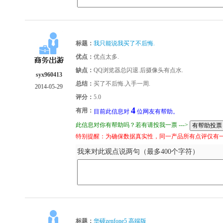
标题：
我只能说我买了不后悔.
优点：
优点太多.
缺点：
QQ浏览器总闪退.后摄像头有点水.
syx960413
总结：
买了不后悔.入手一周.
2014-05-29
评分：
5.0
4
有用：
目前此信息对
位网友有帮助。
此信息对你有帮助吗？若有请投我一票 --->
特别提醒：为确保数据真实性，同一产品所有点评仅有
我来对此观点说两句（最多400个字符）
标题：
华硕zenfone5 高端版