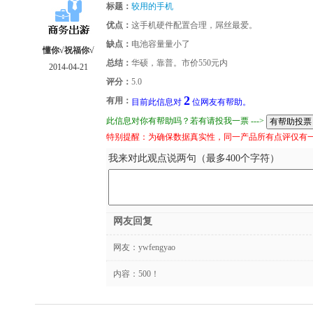
标题：
较用的手机
优点：
这手机硬件配置合理，屌丝最爱。
缺点：
电池容量量小了
懂你√祝福你√
总结：
华硕，靠普。市价550元内
2014-04-21
评分：
5.0
2
有用：
目前此信息对
位网友有帮助。
此信息对你有帮助吗？若有请投我一票 --->
特别提醒：为确保数据真实性，同一产品所有点评仅有
我来对此观点说两句（最多400个字符）
网友回复
网友：
ywfengyao
内容：500！