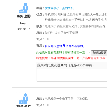
标题：
女性喜欢小一点的手机
优点：
手机4英寸刚刚好 女性手指不比男性大一般大过4.
给我配情侣机 我根本一手无法打电话 因为手小 
hssyc
缺点：
电池太小 而且没有闪光灯，女性喜欢拍照听音乐
2014-04-15
总结：
做4英寸左右的女性手机吧
评分：
0.0
9
有用：
目前此信息对
位网友有帮助。
此信息对你有帮助吗？若有请投我一票 --->
特别提醒：为确保数据真实性，同一产品所有点评仅有
我来对此观点说两句（最多400个字符）
总结：
电池板怎一个伤字了得！ 其他OK。
评分：
0.0