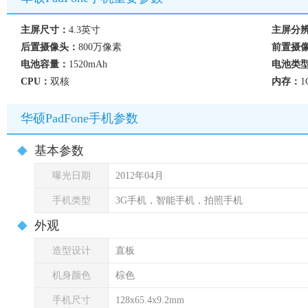
主屏尺寸：
4.3英寸
主屏分
后置摄像头：
800万像素
前置摄
电池容量：
1520mAh
电池类
CPU：
双核
内存：
1
华硕PadFone手机参数
基本参数
曝光日期
2012年04月
手机类型
3G手机，智能手机，拍照手机
外观
造型设计
直板
机身颜色
棕色
手机尺寸
128x65.4x9.2mm