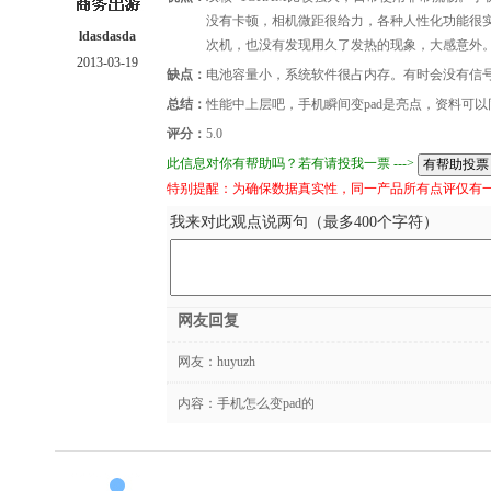
没有卡顿，相机微距很给力，各种人性化功能很实
ldasdasda
次机，也没有发现用久了发热的现象，大感意外
2013-03-19
缺点：
电池容量小，系统软件很占内存。有时会没有信
总结：
性能中上层吧，手机瞬间变pad是亮点，资料可
评分：
5.0
此信息对你有帮助吗？若有请投我一票 --->
特别提醒：为确保数据真实性，同一产品所有点评仅有
我来对此观点说两句（最多400个字符）
网友回复
网友：
huyuzh
内容：手机怎么变pad的