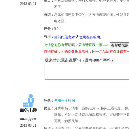
缺点：
手机后壳很薄，塑料质感强。电池不给力。要是
2013-03-21
不了。
总结：
总体使用还是不错的。各方面表现均衡，性能良
电才怪。
评分：
5.0
2
有用：
目前此信息对
位网友有帮助。
此信息对你有帮助吗？若有请投我一票 --->
特别提醒：为确保数据真实性，同一产品所有点评仅有
我来对此观点说两句（最多400个字符）
标题：
使用一段时间
优点：
分辨率高，清晰，我妈老用pad趟床上看电影。像
细腻，不论上网还是玩游戏都很爽。游戏兼容不
unamjguev
死机。触摸灵敏。
2013-03-21
缺点：
掉电有点快，我看是普遍反映问题。pad和手机不