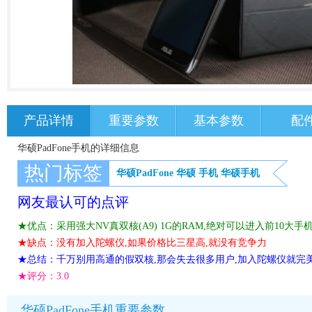
产品详情
重要参数
基本参数
配
华硕PadFone手机的详细信息
热门标签
华硕PadFone
华硕
手机
华硕手机
网友最认可的点评
★优点：采用强大NV真双核(A9) 1G的RAM,绝对可以进入前10大手
★缺点：没有加入陀螺仪,如果价格比三星高,就没有竞争力
★总结：千万别用高通的假双核,那会失去很多用户,加入陀螺仪就完
★评分：
3.0
华硕PadFone手机重要参数