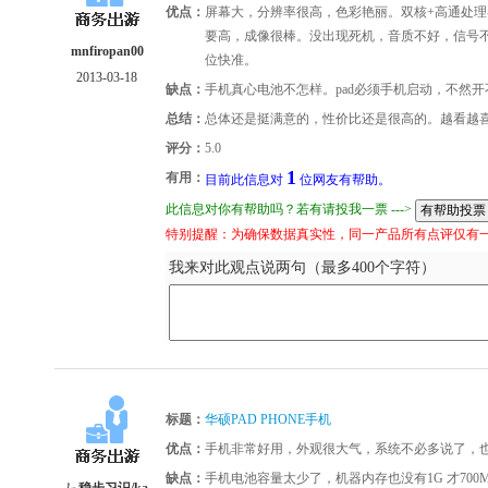
优点：
屏幕大，分辨率很高，色彩艳丽。双核+高通处理
要高，成像很棒。没出现死机，音质不好，信号不
mnfiropan00
位快准。
2013-03-18
缺点：
手机真心电池不怎样。pad必须手机启动，不然开
总结：
总体还是挺满意的，性价比还是很高的。越看越
评分：
5.0
1
有用：
目前此信息对
位网友有帮助。
此信息对你有帮助吗？若有请投我一票 --->
特别提醒：为确保数据真实性，同一产品所有点评仅有
我来对此观点说两句（最多400个字符）
标题：
华硕PAD PHONE手机
优点：
手机非常好用，外观很大气，系统不必多说了，
缺点：
手机电池容量太少了，机器内存也没有1G 才70