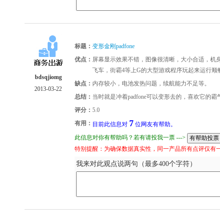
标题：
变形金刚padfone
优点：
屏幕显示效果不错，图像很清晰，大小合适，机
飞车，街霸4等上G的大型游戏程序玩起来运行顺畅
bdsqjiomg
缺点：
内存较小，电池发热问题，续航能力不足等。
2013-03-22
总结：
当时就是冲着padfone可以变形去的，喜欢它的
评分：
5.0
7
有用：
目前此信息对
位网友有帮助。
此信息对你有帮助吗？若有请投我一票 --->
特别提醒：为确保数据真实性，同一产品所有点评仅有
我来对此观点说两句（最多400个字符）