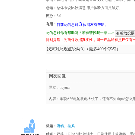
总结：
总体来说比较满意,用户体验方面足够好。
评分：
5.0
3
有用：
目前此信息对
位网友有帮助。
此信息对你有帮助吗？若有请投我一票 --->
特别提醒：为确保数据真实性，同一产品所有点评仅有
我来对此观点说两句（最多400个字符）
网友回复
网友：
huyuzh
内容：华硕A66电池耗电太快了，还有不知道pad怎么
标题：
流畅、拉风
优点：
双核+1GRAM比较强大，日常使用非常流畅。手