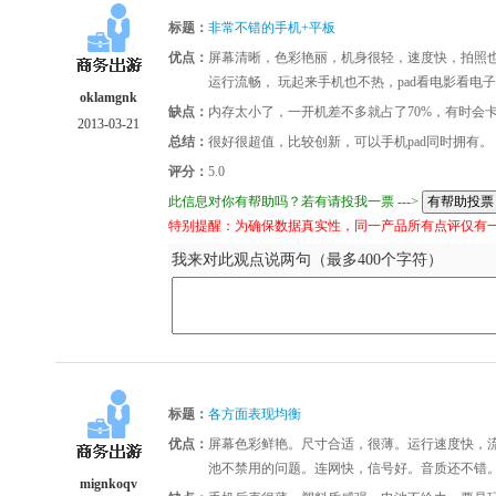
标题：
非常不错的手机+平板
优点：
屏幕清晰，色彩艳丽，机身很轻，速度快，拍照也行
运行流畅， 玩起来手机也不热，pad看电影看电
oklamgnk
缺点：
内存太小了，一开机差不多就占了70%，有时会
2013-03-21
总结：
很好很超值，比较创新，可以手机pad同时拥有。
评分：
5.0
此信息对你有帮助吗？若有请投我一票 --->
特别提醒：为确保数据真实性，同一产品所有点评仅有
我来对此观点说两句（最多400个字符）
标题：
各方面表现均衡
优点：
屏幕色彩鲜艳。尺寸合适，很薄。运行速度快，流
池不禁用的问题。连网快，信号好。音质还不错
mignkoqv