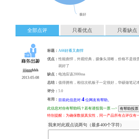
极好
全部点评
只看优点
只看缺点
标题：
A66好看又彪悍
优点：
性能彪悍，外观经典，摄像头清晰，价格不是很
就好了
jjjggghhh
缺点：
电池应该2000ma
2013-05-08
总结：
值得拥有，相信次机板子一定很好，华硕做笔记
评分：
5.0
4
有用：
目前此信息对
位网友有帮助。
此信息对你有帮助吗？若有请投我一票 --->
特别提醒：为确保数据真实性，同一产品所有点评仅有
我来对此观点说两句（最多400个字符）