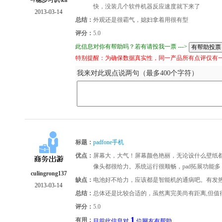
ㄣ稳步习识/ka
快，没装几个软件机器反应速度就下来了
2013-03-14
总结：
外观还是很霸气，媳妇拿着用很有型
评分：
5.0
此信息对你有帮助吗？若有请投我一票 --->
特别提醒：为确保数据真实性，同一产品所有点评仅有
我来对此观点说两句（最多400个字符）
标题：
padfone手机
优点：
屏幕大，大气！屏幕颜色艳丽，无论设什么壁纸都
像头都很给力。系统运行很顺畅，pad拓展功能
culingrong137
缺点：
电池好不给力，应该都是智能机的通病吧。有发
2013-03-14
总结：
总体还是比较合适的，虽然离完美尚有距离,但值
评分：
5.0
1
有用：
目前此信息对
位网友有帮助。