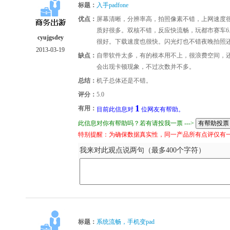
标题：
入手padfone
优点：
屏幕清晰，分辨率高，拍照像素不错，上网速度很
质好很多。双核不错，反应快流畅，玩都市赛车6.7
cyujgsdey
很好。下载速度也很快。闪光灯也不错夜晚拍照
2013-03-19
缺点：
自带软件太多，有的根本用不上，很浪费空间，
会出现卡顿现象，不过次数并不多。
总结：
机子总体还是不错。
评分：
5.0
1
有用：
目前此信息对
位网友有帮助。
此信息对你有帮助吗？若有请投我一票 --->
特别提醒：为确保数据真实性，同一产品所有点评仅有
我来对此观点说两句（最多400个字符）
标题：
系统流畅，手机变pad