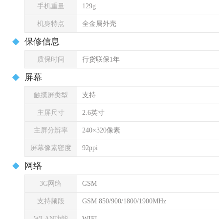
手机重量
129g
机身特点
全金属外壳
保修信息
质保时间
行货联保1年
屏幕
触摸屏类型
支持
主屏尺寸
2.6英寸
主屏分辨率
240×320像素
屏幕像素密度
92ppi
网络
3G网络
GSM
支持频段
GSM 850/900/1800/1900MHz
WLAN功能
WIFI