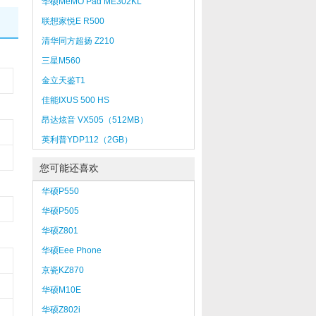
华硕MeMO Pad ME302KL
联想家悦E R500
清华同方超扬 Z210
三星M560
金立天鉴T1
佳能IXUS 500 HS
昂达炫音 VX505（512MB）
英利普YDP112（2GB）
您可能还喜欢
华硕P550
华硕P505
华硕Z801
华硕Eee Phone
京瓷KZ870
华硕M10E
华硕Z802i