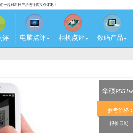
，让我们一起对科技产品进行真实点评吧！
电脑点评
相机点评
数码产品
点评
华硕P552
参考价格
报价日期