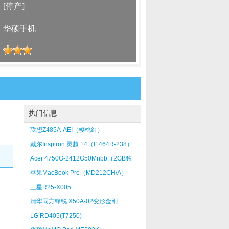
：
[停产]
：
华硕手机
：
执门信息
联想Z485A-AEI（樱桃红）
戴尔Inspiron 灵越 14（I1464R-238）
Acer 4750G-2412G50Mnbb（2GB独
显）
苹果MacBook Pro（MD212CH/A）
三星R25-X005
清华同方锋锐 X50A-02变形金刚
LG RD405(T7250)